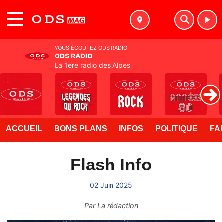
MENU
VOUS ÉCOUTEZ ODS RADIO
ODS RADIO
La 1ere radio des Alpes
ACCUEIL
BONS PLANS
INFOS
POLITIQUE
FA
Flash Info
02 Juin 2025
Par
La rédaction