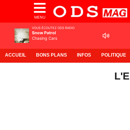
MENU
VOUS ÉCOUTEZ ODS RADIO
Snow Patrol
Chasing Cars
ACCUEIL
BONS PLANS
INFOS
POLITIQUE
L'