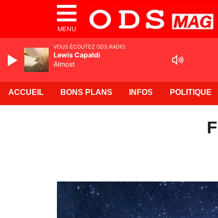
MENU
VOUS ÉCOUTEZ ODS RADIO
Lewis Capaldi
Almost
ACCUEIL
BONS PLANS
INFOS
POLITIQUE
F