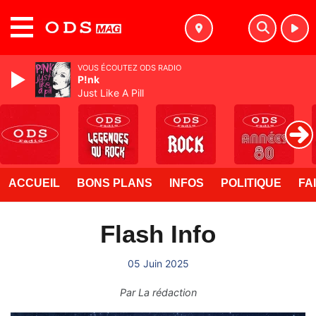
MENU
VOUS ÉCOUTEZ ODS RADIO
P!nk
Just Like A Pill
ACCUEIL
BONS PLANS
INFOS
POLITIQUE
FA
Flash Info
05 Juin 2025
Par
La rédaction