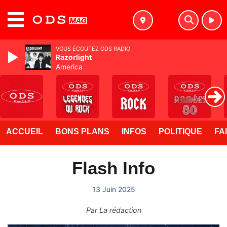
MENU
VOUS ÉCOUTEZ ODS RADIO
Razorlight
America
ACCUEIL
BONS PLANS
INFOS
POLITIQUE
FA
Flash Info
13 Juin 2025
Par
La rédaction