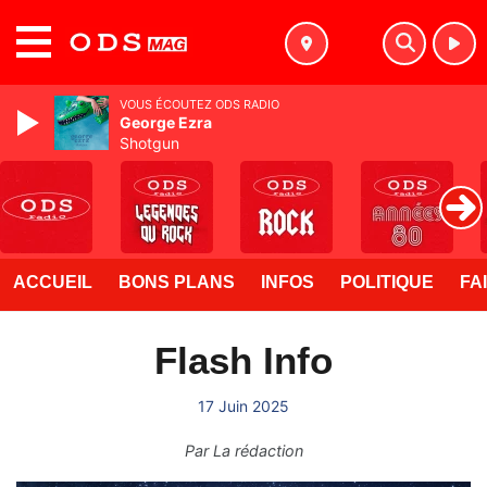
MENU
VOUS ÉCOUTEZ ODS RADIO
George Ezra
Shotgun
ACCUEIL
BONS PLANS
INFOS
POLITIQUE
FA
Flash Info
17 Juin 2025
Par
La rédaction