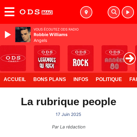
MENU
VOUS ÉCOUTEZ ODS RADIO
Robbie Williams
Angels
ACCUEIL
BONS PLANS
INFOS
POLITIQUE
FA
La rubrique people
17 Juin 2025
Par
La rédaction