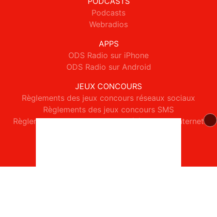
PODCASTS
Podcasts
Webradios
APPS
ODS Radio sur iPhone
ODS Radio sur Android
JEUX CONCOURS
Règlements des jeux concours réseaux sociaux
Règlements des jeux concours SMS
Règlements des jeux concours téléphone et internet
© 2026 ODS Radio Tous droits réservés.
Signaler un contenu
-
Mentions légales
-
Politique de cookies
-
Contact