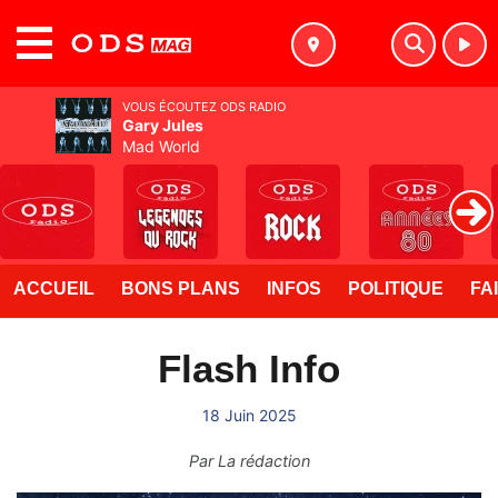
MENU
VOUS ÉCOUTEZ ODS RADIO
Gary Jules
Mad World
ACCUEIL
BONS PLANS
INFOS
POLITIQUE
FA
Flash Info
18 Juin 2025
Par
La rédaction