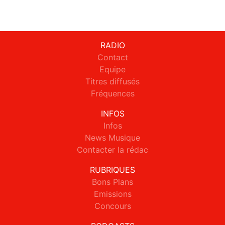
RADIO
Contact
Equipe
Titres diffusés
Fréquences
INFOS
Infos
News Musique
Contacter la rédac
RUBRIQUES
Bons Plans
Emissions
Concours