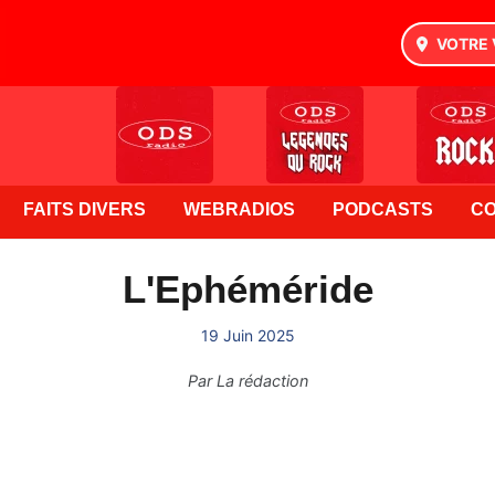
VOTRE 
FAITS DIVERS
WEBRADIOS
PODCASTS
C
L'Ephéméride
19 Juin 2025
Par
La rédaction