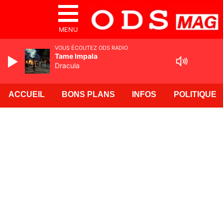
MENU
VOUS ÉCOUTEZ ODS RADIO
Tame Impala
Dracula
ACCUEIL
BONS PLANS
INFOS
POLITIQUE