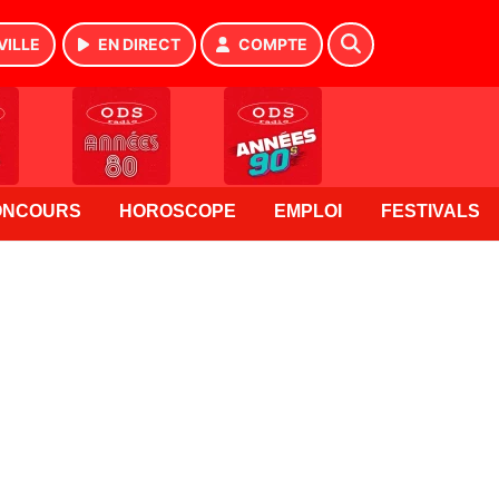
VILLE
EN DIRECT
COMPTE
ONCOURS
HOROSCOPE
EMPLOI
FESTIVALS