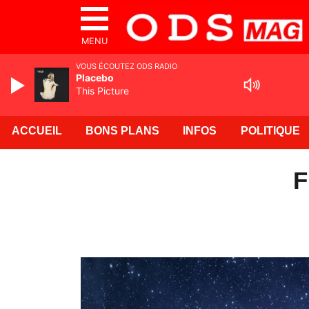
MENU
VOUS ÉCOUTEZ ODS RADIO
Placebo
This Picture
ACCUEIL
BONS PLANS
INFOS
POLITIQUE
F