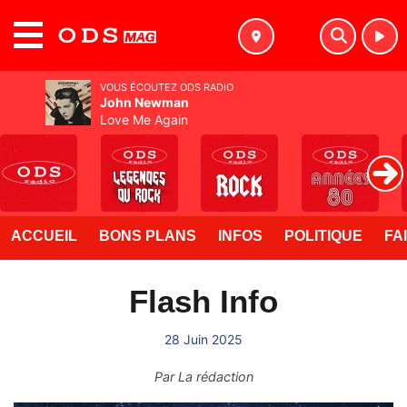
MENU
VOUS ÉCOUTEZ ODS RADIO
John Newman
Love Me Again
ACCUEIL
BONS PLANS
INFOS
POLITIQUE
FA
Flash Info
28 Juin 2025
Par
La rédaction