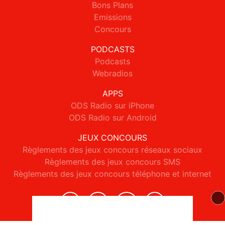
Bons Plans
Emissions
Concours
PODCASTS
Podcasts
Webradios
APPS
ODS Radio sur iPhone
ODS Radio sur Android
JEUX CONCOURS
Règlements des jeux concours réseaux sociaux
Règlements des jeux concours SMS
Règlements des jeux concours téléphone et internet