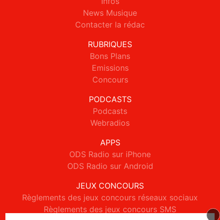
Infos
News Musique
Contacter la rédac
RUBRIQUES
Bons Plans
Emissions
Concours
PODCASTS
Podcasts
Webradios
APPS
ODS Radio sur iPhone
ODS Radio sur Android
JEUX CONCOURS
Règlements des jeux concours réseaux sociaux
Règlements des jeux concours SMS