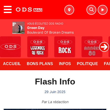
MENU
VOUS ÉCOUTEZ ODS RADIO
Green Day
Boulevard Of Broken Dreams
ACCUEIL
BONS PLANS
INFOS
POLITIQUE
FA
Flash Info
29 Juin 2025
Par
La rédaction