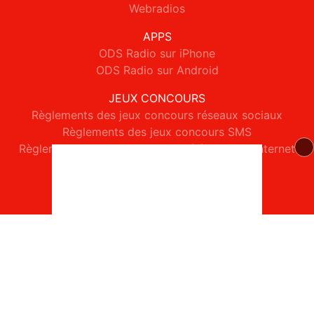
Webradios
APPS
ODS Radio sur iPhone
ODS Radio sur Android
JEUX CONCOURS
Règlements des jeux concours réseaux sociaux
Règlements des jeux concours SMS
Règlements des jeux concours téléphone et internet
© 2026 ODS Radio Tous droits réservés.
Signaler un contenu
-
Mentions légales
-
Politique de cookies
-
Contact