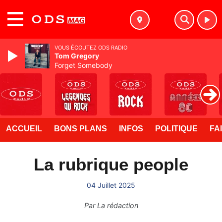
MENU
VOUS ÉCOUTEZ ODS RADIO
Tom Gregory
Forget Somebody
ACCUEIL
BONS PLANS
INFOS
POLITIQUE
FA
La rubrique people
04 Juillet 2025
Par
La rédaction