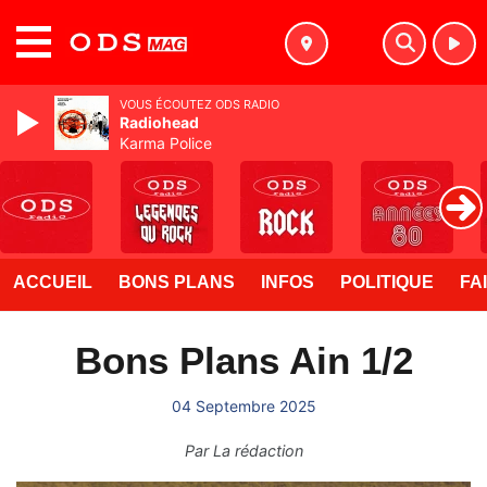
MENU
VOUS ÉCOUTEZ ODS RADIO
Radiohead
Karma Police
ACCUEIL
BONS PLANS
INFOS
POLITIQUE
FA
Bons Plans Ain 1/2
04 Septembre 2025
Par
La rédaction