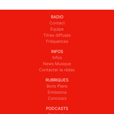
RADIO
Contact
Equipe
Titres diffusés
Fréquences
INFOS
Infos
News Musique
Contacter la rédac
RUBRIQUES
Bons Plans
Emissions
Concours
PODCASTS