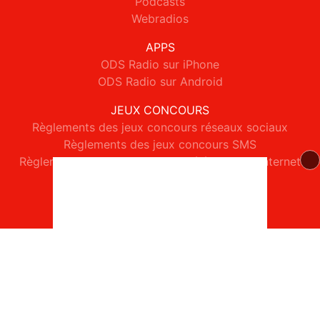
Podcasts
Webradios
APPS
ODS Radio sur iPhone
ODS Radio sur Android
JEUX CONCOURS
Règlements des jeux concours réseaux sociaux
Règlements des jeux concours SMS
Règlements des jeux concours téléphone et internet
© 2026 ODS Radio Tous droits réservés.
Signaler un contenu
-
Mentions légales
-
Politique de cookies
-
Contact