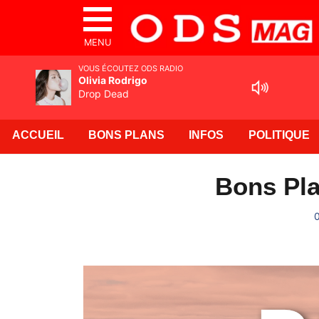
MENU
VOUS ÉCOUTEZ ODS RADIO
Olivia Rodrigo
Drop Dead
ACCUEIL
BONS PLANS
INFOS
POLITIQUE
Bons Pla