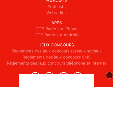
PODCASTS
Podcasts
Webradios
APPS
ODS Radio sur iPhone
ODS Radio sur Android
JEUX CONCOURS
Règlements des jeux concours réseaux sociaux
Règlements des jeux concours SMS
Règlements des jeux concours téléphone et internet
© 2026 ODS Radio Tous droits réservés.
Signaler un contenu
-
Mentions légales
-
Politique de cookies
-
Contact