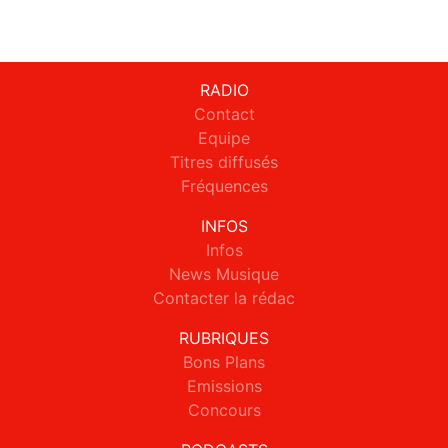
RADIO
Contact
Equipe
Titres diffusés
Fréquences
INFOS
Infos
News Musique
Contacter la rédac
RUBRIQUES
Bons Plans
Emissions
Concours