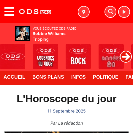
MENU
VOUS ÉCOUTEZ ODS RADIO
Robbie Williams
Tripping
ACCUEIL
BONS PLANS
INFOS
POLITIQUE
FA
L'Horoscope du jour
11 Septembre 2025
Par
La rédaction