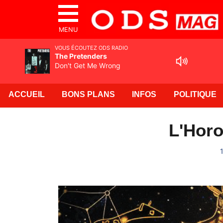
MENU
VOUS ÉCOUTEZ ODS RADIO
The Pretenders
Don't Get Me Wrong
ACCUEIL
BONS PLANS
INFOS
POLITIQUE
L'Horo