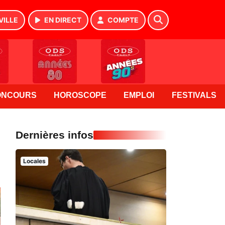
VILLE
EN DIRECT
COMPTE
ONCOURS
HOROSCOPE
EMPLOI
FESTIVALS
Dernières infos
Locales