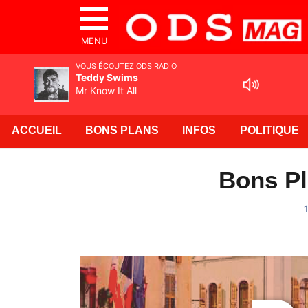
MENU
VOUS ÉCOUTEZ ODS RADIO
Teddy Swims
Mr Know It All
ACCUEIL
BONS PLANS
INFOS
POLITIQUE
Bons Pl