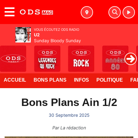
MENU
VOUS ÉCOUTEZ ODS RADIO
U2
Sunday Bloody Sunday
ACCUEIL
BONS PLANS
INFOS
POLITIQUE
FA
Bons Plans Ain 1/2
30 Septembre 2025
Par
La rédaction