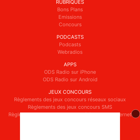
RUBRIQUES
Bons Plans
Emissions
Concours
PODCASTS
Podcasts
Webradios
APPS
ODS Radio sur iPhone
ODS Radio sur Android
JEUX CONCOURS
Règlements des jeux concours réseaux sociaux
Règlements des jeux concours SMS
Règlements des jeux concours téléphone et internet