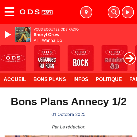
MENU
VOUS ÉCOUTEZ ODS RADIO
Sheryl Crow
All I Wanna Do
ACCUEIL
BONS PLANS
INFOS
POLITIQUE
FA
Bons Plans Annecy 1/2
01 Octobre 2025
Par
La rédaction