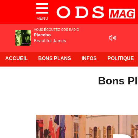
MENU
VOUS ÉCOUTEZ ODS RADIO
Placebo
Beautiful James
ACCUEIL
BONS PLANS
INFOS
POLITIQUE
Bons Pl