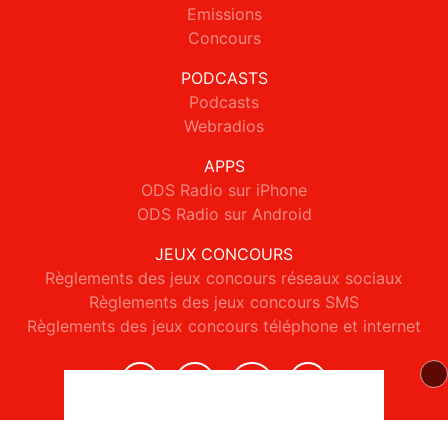
Emissions
Concours
PODCASTS
Podcasts
Webradios
APPS
ODS Radio sur iPhone
ODS Radio sur Android
JEUX CONCOURS
Règlements des jeux concours réseaux sociaux
Règlements des jeux concours SMS
Règlements des jeux concours téléphone et internet