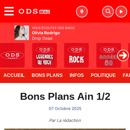
MENU
VOUS ÉCOUTEZ ODS RADIO
Olivia Rodrigo
Drop Dead
ACCUEIL
BONS PLANS
INFOS
POLITIQUE
FA
Bons Plans Ain 1/2
07 Octobre 2025
Par
La rédaction