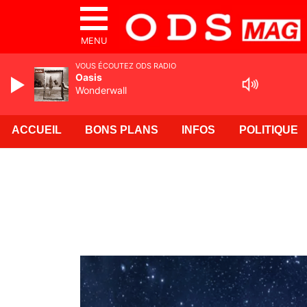
MENU
VOUS ÉCOUTEZ ODS RADIO
Oasis
Wonderwall
ACCUEIL
BONS PLANS
INFOS
POLITIQUE