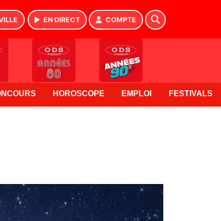
VILLE
EN DIRECT
COMPTE
ONCOURS
HOROSCOPE
EMPLOI
FESTIVALS