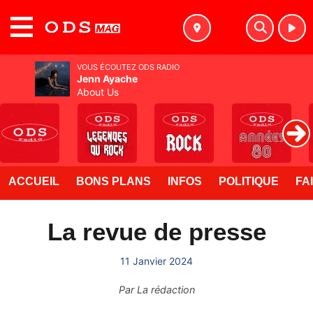
MENU
VOUS ÉCOUTEZ ODS RADIO
Jenn Ayache
About Us
ACCUEIL
BONS PLANS
INFOS
POLITIQUE
FA
La revue de presse
11 Janvier 2024
Par
La rédaction