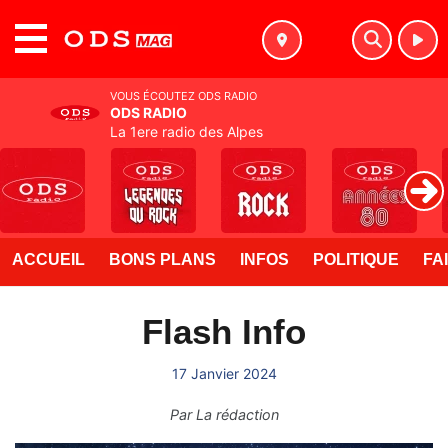
MENU
VOUS ÉCOUTEZ ODS RADIO
ODS RADIO
La 1ere radio des Alpes
ACCUEIL
BONS PLANS
INFOS
POLITIQUE
FA
Flash Info
17 Janvier 2024
Par
La rédaction