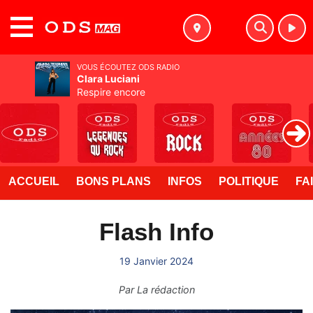
MENU
VOUS ÉCOUTEZ ODS RADIO
Clara Luciani
Respire encore
ACCUEIL
BONS PLANS
INFOS
POLITIQUE
FA
Flash Info
19 Janvier 2024
Par
La rédaction