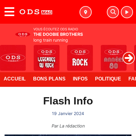
MENU
VOUS ÉCOUTEZ ODS RADIO
THE DOOBIE BROTHERS
long train running
ACCUEIL
BONS PLANS
INFOS
POLITIQUE
FA
Flash Info
19 Janvier 2024
Par
La rédaction