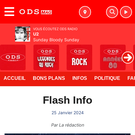
MENU
VOUS ÉCOUTEZ ODS RADIO
U2
Sunday Bloody Sunday
ACCUEIL
BONS PLANS
INFOS
POLITIQUE
FA
Flash Info
25 Janvier 2024
Par
La rédaction