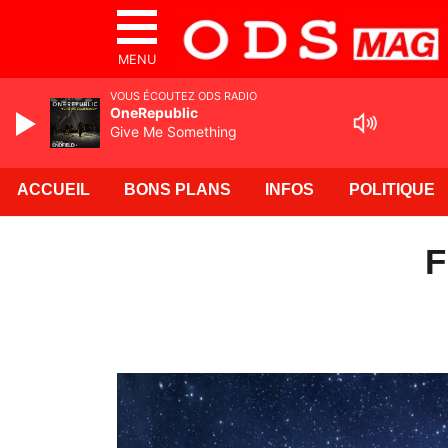
MENU
VOUS ÉCOUTEZ ODS RADIO
OneRepublic
Give Me Something
ACCUEIL
BONS PLANS
INFOS
POLITIQUE
F