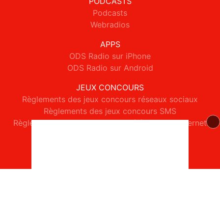
PODCASTS
Podcasts
Webradios
APPS
ODS Radio sur iPhone
ODS Radio sur Android
JEUX CONCOURS
Règlements des jeux concours réseaux sociaux
Règlements des jeux concours SMS
Règlements des jeux concours téléphone et internet
© 2026 ODS Radio Tous droits réservés.
Signaler un contenu
-
Mentions légales
-
Politique de cookies
-
Contact