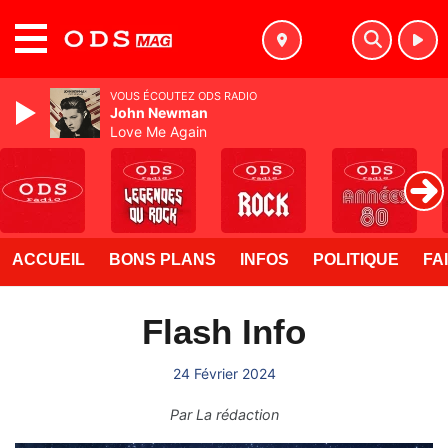
MENU
VOUS ÉCOUTEZ ODS RADIO
John Newman
Love Me Again
ACCUEIL
BONS PLANS
INFOS
POLITIQUE
FA
Flash Info
24 Février 2024
Par
La rédaction