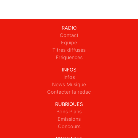
RADIO
Contact
Equipe
Titres diffusés
Fréquences
INFOS
Infos
News Musique
Contacter la rédac
RUBRIQUES
Bons Plans
Emissions
Concours