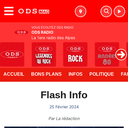
MENU
VOUS ÉCOUTEZ ODS RADIO
ODS RADIO
La 1ere radio des Alpes
ACCUEIL
BONS PLANS
INFOS
POLITIQUE
FA
Flash Info
25 Février 2024
Par
La rédaction