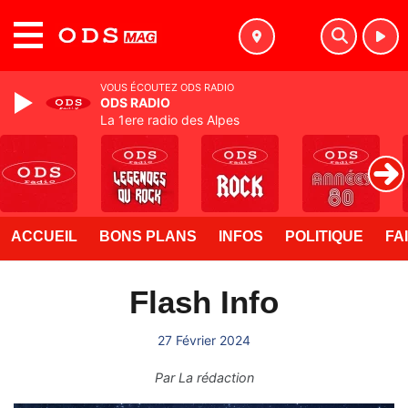
MENU
VOUS ÉCOUTEZ ODS RADIO
ODS RADIO
La 1ere radio des Alpes
ACCUEIL
BONS PLANS
INFOS
POLITIQUE
FA
Flash Info
27 Février 2024
Par
La rédaction