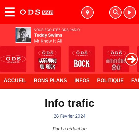
MENU
VOUS ÉCOUTEZ ODS RADIO
Teddy Swims
Mr Know It All
ACCUEIL
BONS PLANS
INFOS
POLITIQUE
FA
Info trafic
28 Février 2024
Par
La rédaction