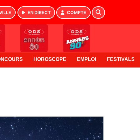
VILLE
EN DIRECT
COMPTE
ONCOURS
HOROSCOPE
EMPLOI
FESTIVALS