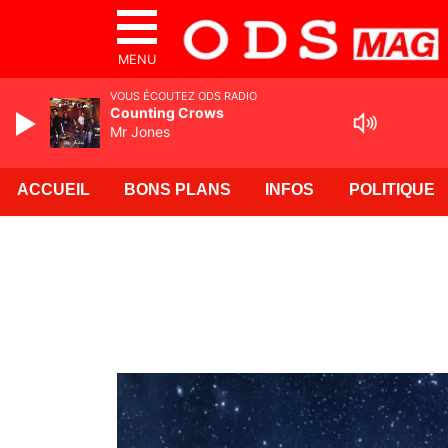
MENU
VOUS ÉCOUTEZ ODS RADIO
Counting Crows
Mr Jones
ACCUEIL
BONS PLANS
INFOS
POLITIQUE