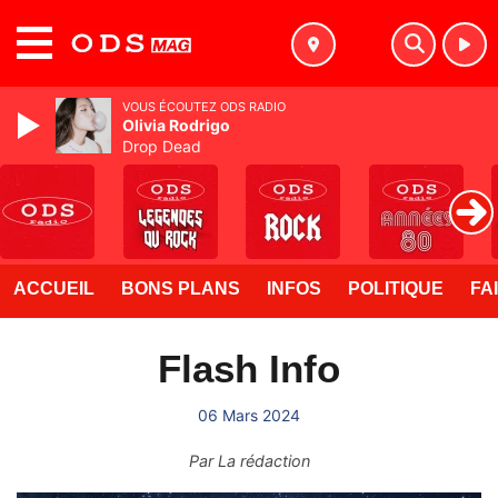
MENU
VOUS ÉCOUTEZ ODS RADIO
Olivia Rodrigo
Drop Dead
ACCUEIL
BONS PLANS
INFOS
POLITIQUE
FA
Flash Info
06 Mars 2024
Par
La rédaction