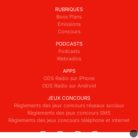
RUBRIQUES
Bons Plans
Emissions
Concours
PODCASTS
Podcasts
Webradios
APPS
ODS Radio sur iPhone
ODS Radio sur Android
JEUX CONCOURS
Règlements des jeux concours réseaux sociaux
Règlements des jeux concours SMS
Règlements des jeux concours téléphone et internet