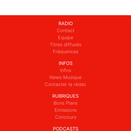
RADIO
Contact
Equipe
Titres diffusés
Fréquences
INFOS
Infos
News Musique
Contacter la rédac
RUBRIQUES
Bons Plans
Emissions
Concours
PODCASTS