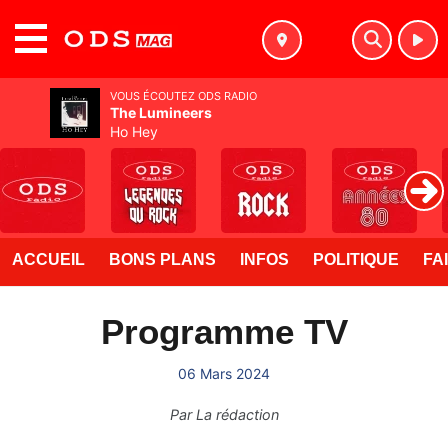
MENU
VOUS ÉCOUTEZ ODS RADIO
The Lumineers
Ho Hey
ACCUEIL
BONS PLANS
INFOS
POLITIQUE
FA
Programme TV
06 Mars 2024
Par
La rédaction