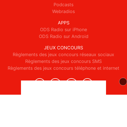
Podcasts
Webradios
APPS
ODS Radio sur iPhone
ODS Radio sur Android
JEUX CONCOURS
Règlements des jeux concours réseaux sociaux
Règlements des jeux concours SMS
Règlements des jeux concours téléphone et internet
© 2026 ODS Radio Tous droits réservés.
Signaler un contenu
-
Mentions légales
-
Politique de cookies
-
Contact