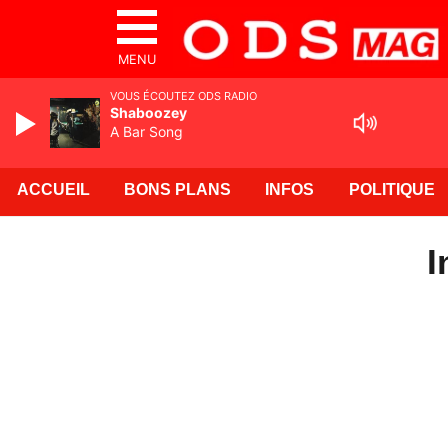
MENU
VOUS ÉCOUTEZ ODS RADIO
Shaboozey
A Bar Song
ACCUEIL
BONS PLANS
INFOS
POLITIQUE
I