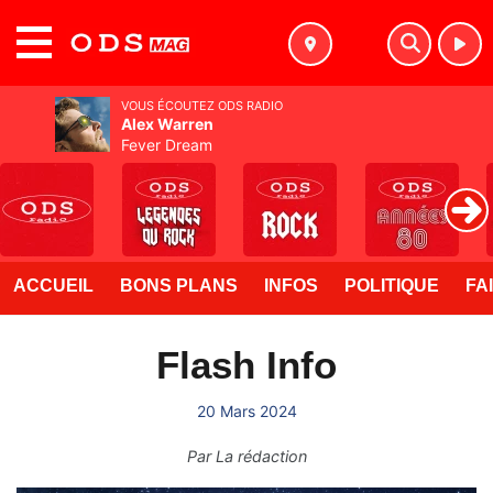
MENU
VOUS ÉCOUTEZ ODS RADIO
Alex Warren
Fever Dream
ACCUEIL
BONS PLANS
INFOS
POLITIQUE
FA
Flash Info
20 Mars 2024
Par
La rédaction