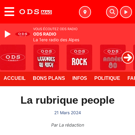
MENU
VOUS ÉCOUTEZ ODS RADIO
ODS RADIO
La 1ere radio des Alpes
ACCUEIL
BONS PLANS
INFOS
POLITIQUE
FA
La rubrique people
21 Mars 2024
Par
La rédaction