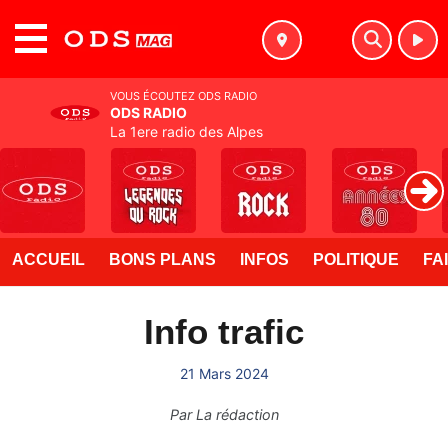
MENU
VOUS ÉCOUTEZ ODS RADIO
ODS RADIO
La 1ere radio des Alpes
ACCUEIL
BONS PLANS
INFOS
POLITIQUE
FA
Info trafic
21 Mars 2024
Par
La rédaction