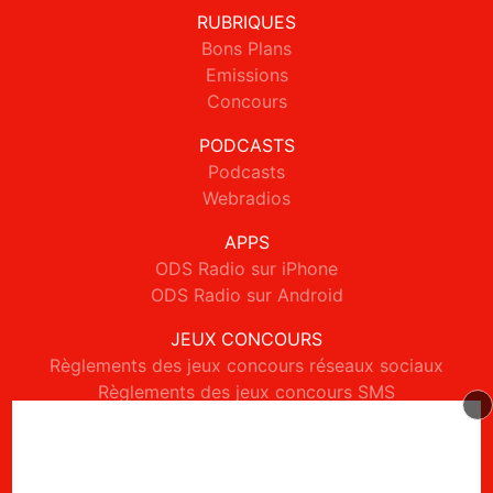
RUBRIQUES
Bons Plans
Emissions
Concours
PODCASTS
Podcasts
Webradios
APPS
ODS Radio sur iPhone
ODS Radio sur Android
JEUX CONCOURS
Règlements des jeux concours réseaux sociaux
Règlements des jeux concours SMS
Règlements des jeux concours téléphone et internet