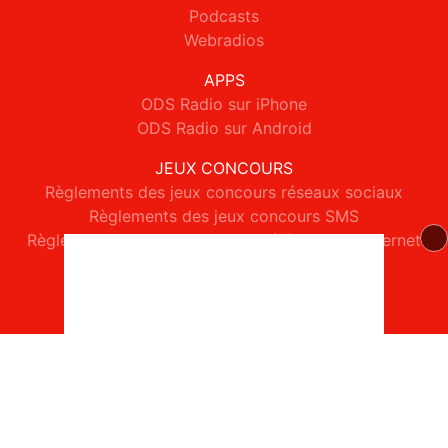
Podcasts
Webradios
APPS
ODS Radio sur iPhone
ODS Radio sur Android
JEUX CONCOURS
Règlements des jeux concours réseaux sociaux
Règlements des jeux concours SMS
Règlements des jeux concours téléphone et internet
© 2026 ODS Radio Tous droits réservés.
Signaler un contenu
-
Mentions légales
-
Politique de cookies
-
Contact