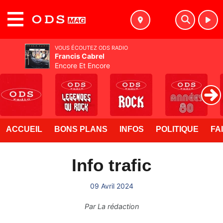
MENU
VOUS ÉCOUTEZ ODS RADIO
Francis Cabrel
Encore Et Encore
ACCUEIL
BONS PLANS
INFOS
POLITIQUE
FA
Info trafic
09 Avril 2024
Par
La rédaction