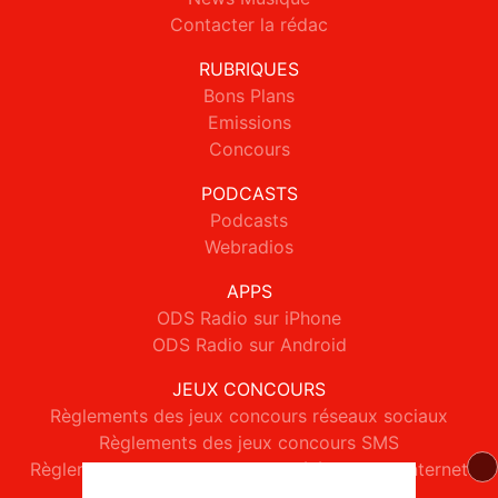
Contacter la rédac
RUBRIQUES
Bons Plans
Emissions
Concours
PODCASTS
Podcasts
Webradios
APPS
ODS Radio sur iPhone
ODS Radio sur Android
JEUX CONCOURS
Règlements des jeux concours réseaux sociaux
Règlements des jeux concours SMS
Règlements des jeux concours téléphone et internet