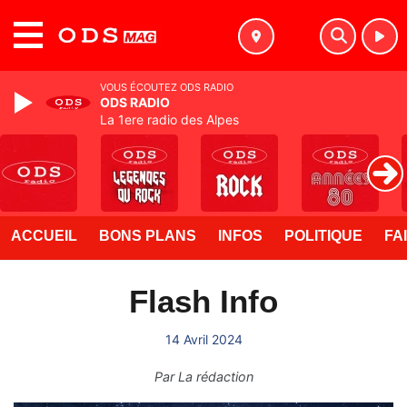
MENU
VOUS ÉCOUTEZ ODS RADIO
ODS RADIO
La 1ere radio des Alpes
ACCUEIL
BONS PLANS
INFOS
POLITIQUE
FA
Flash Info
14 Avril 2024
Par
La rédaction