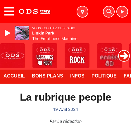
MENU
VOUS ÉCOUTEZ ODS RADIO
Linkin Park
The Emptiness Machine
ACCUEIL
BONS PLANS
INFOS
POLITIQUE
FA
La rubrique people
19 Avril 2024
Par
La rédaction