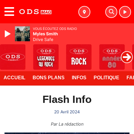
MENU
VOUS ÉCOUTEZ ODS RADIO
Myles Smith
Drive Safe
ACCUEIL
BONS PLANS
INFOS
POLITIQUE
FA
Flash Info
20 Avril 2024
Par
La rédaction