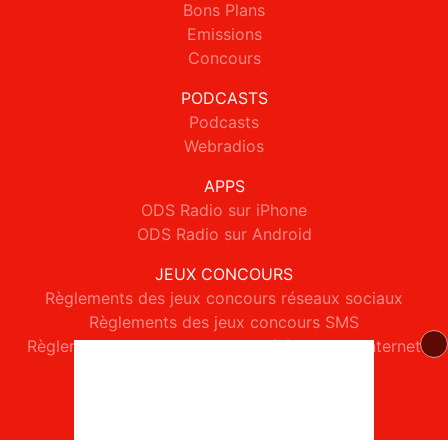
Bons Plans
Emissions
Concours
PODCASTS
Podcasts
Webradios
APPS
ODS Radio sur iPhone
ODS Radio sur Android
JEUX CONCOURS
Règlements des jeux concours réseaux sociaux
Règlements des jeux concours SMS
Règlements des jeux concours téléphone et internet