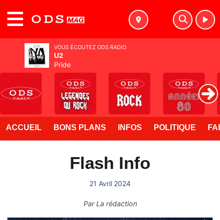
MENU
VOUS ÉCOUTEZ ODS RADIO
U2
Pride
ACCUEIL
BONS PLANS
INFOS
POLITIQUE
FA
Flash Info
21 Avril 2024
Par
La rédaction