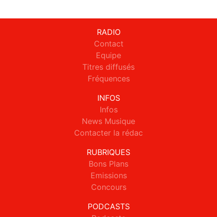
RADIO
Contact
Equipe
Titres diffusés
Fréquences
INFOS
Infos
News Musique
Contacter la rédac
RUBRIQUES
Bons Plans
Emissions
Concours
PODCASTS