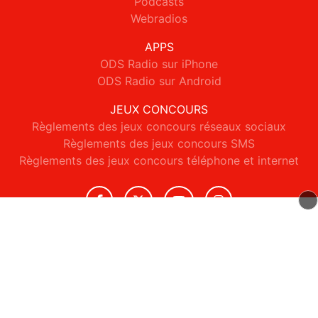
Podcasts
Webradios
APPS
ODS Radio sur iPhone
ODS Radio sur Android
JEUX CONCOURS
Règlements des jeux concours réseaux sociaux
Règlements des jeux concours SMS
Règlements des jeux concours téléphone et internet
© 2026 ODS Radio Tous droits réservés.
Signaler un contenu
-
Mentions légales
-
Politique de cookies
-
Contact