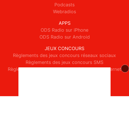
Podcasts
Webradios
APPS
ODS Radio sur iPhone
ODS Radio sur Android
JEUX CONCOURS
Règlements des jeux concours réseaux sociaux
Règlements des jeux concours SMS
Règlements des jeux concours téléphone et internet
© 2026 ODS Radio Tous droits réservés.
Signaler un contenu
-
Mentions légales
-
Politique de cookies
-
Contact