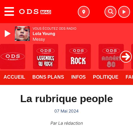
MENU
VOUS ÉCOUTEZ ODS RADIO
Lola Young
Messy
ACCUEIL
BONS PLANS
INFOS
POLITIQUE
FA
La rubrique people
07 Mai 2024
Par
La rédaction