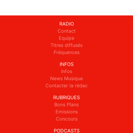
RADIO
Contact
Equipe
Titres diffusés
Fréquences
INFOS
Infos
News Musique
Contacter la rédac
RUBRIQUES
Bons Plans
Emissions
Concours
PODCASTS