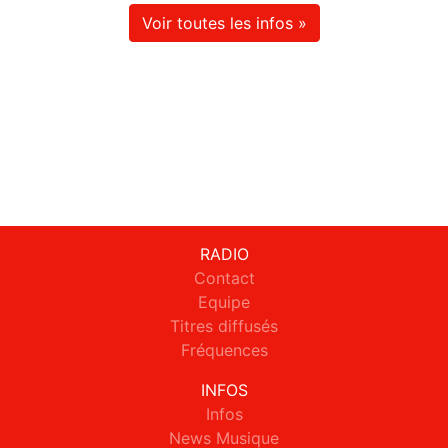
Voir toutes les infos »
RADIO
Contact
Equipe
Titres diffusés
Fréquences
INFOS
Infos
News Musique