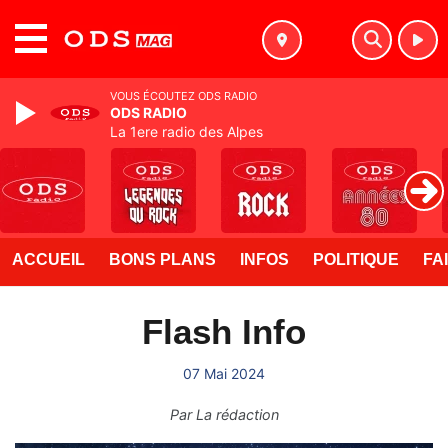
MENU
VOUS ÉCOUTEZ ODS RADIO
ODS RADIO
La 1ere radio des Alpes
ACCUEIL
BONS PLANS
INFOS
POLITIQUE
FA
Flash Info
07 Mai 2024
Par
La rédaction