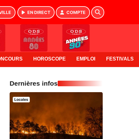
VILLE
EN DIRECT
COMPTE
ONCOURS
HOROSCOPE
EMPLOI
FESTIVALS
Dernières infos
Locales