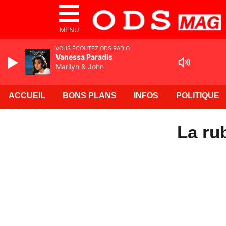
MENU
VOUS ÉCOUTEZ ODS RADIO
Vanessa Paradis
Marilyn & John
ACCUEIL
BONS PLANS
INFOS
POLITIQUE
La ru