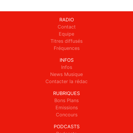
RADIO
Contact
Equipe
Titres diffusés
Fréquences
INFOS
Infos
News Musique
Contacter la rédac
RUBRIQUES
Bons Plans
Emissions
Concours
PODCASTS