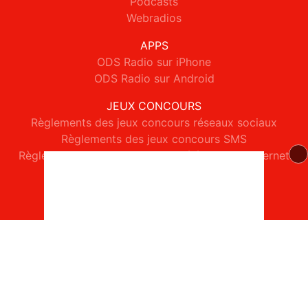
Podcasts
Webradios
APPS
ODS Radio sur iPhone
ODS Radio sur Android
JEUX CONCOURS
Règlements des jeux concours réseaux sociaux
Règlements des jeux concours SMS
Règlements des jeux concours téléphone et internet
© 2026 ODS Radio Tous droits réservés.
Signaler un contenu
-
Mentions légales
-
Politique de cookies
-
Contact