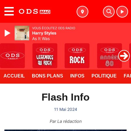
MENU
VOUS ÉCOUTEZ ODS RADIO
Harry Styles
As It Was
ACCUEIL
BONS PLANS
INFOS
POLITIQUE
FA
Flash Info
11 Mai 2024
Par
La rédaction