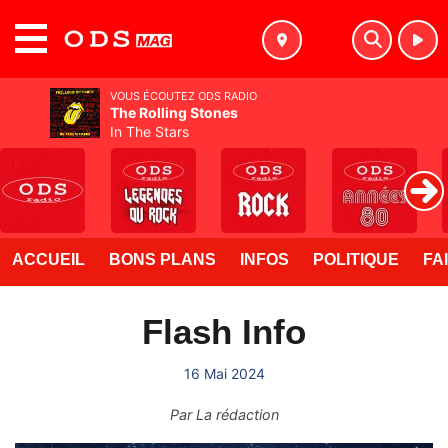
MENU
VOUS ÉCOUTEZ ODS RADIO
The Rolling Stones
In The Stars
ACCUEIL
BONS PLANS
INFOS
POLITIQUE
FA
Flash Info
16 Mai 2024
Par
La rédaction